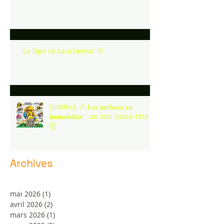
Le Dpe ce cauchemar !!!
Untitled 📏 𝐋𝐞𝐬 𝐬𝐮𝐫𝐟𝐚𝐜𝐞𝐬 𝐞𝐧
𝐢𝐦𝐦𝐨𝐛𝐢𝐥𝐢𝐞𝐫 : un vrai casse-tête !
🤯
Archives
mai 2026
(1)
1 post
avril 2026
(2)
2 posts
mars 2026
(1)
1 post