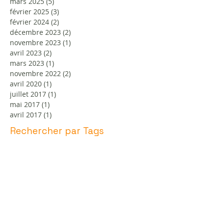
mars 2025
(5)
5 posts
février 2025
(3)
3 posts
février 2024
(2)
2 posts
décembre 2023
(2)
2 posts
novembre 2023
(1)
1 post
avril 2023
(2)
2 posts
mars 2023
(1)
1 post
novembre 2022
(2)
2 posts
avril 2020
(1)
1 post
juillet 2017
(1)
1 post
mai 2017
(1)
1 post
avril 2017
(1)
1 post
Rechercher par Tags
DTA
DTA LILLE
Gestion DTA Lille Nord
Prix
Prix RAAD Lille Nord
Prix RAAT Lille Nord
RAAD
RAAT
RAAT LILLE
amiante
avant
prix amiante avant travaux Lille
tarif
travaux
Retrouvez-nous