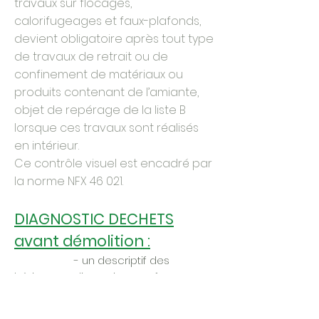
travaux sur flocages,
calorifugeages et faux-plafonds,
devient obligatoire après tout type
de travaux de retrait ou de
confinement de matériaux ou
produits contenant de l’amiante,
objet de repérage de la liste B
lorsque ces travaux sont réalisés
en intérieur.
Ce contrôle visuel est encadré par
la norme NFX 46 021.
DIAGNOSTIC DECHETS
avant démolition :
- un descriptif des
bâtiments : dimensions, surface au
sol, surface de plancher, niveaux,
structure porteuse, structure cloisons,