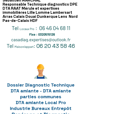
Sébastien MARCHAL
Responsable Technique diagnostics DPE
DTA RAAT Mérule et expertises
immobilières Lille Lomme Lambersart
Arras Calais Douai Dunkerque Lens Nord
Pas-de-Calais HDF
Tel
:
06 46 04 68 11
Locaux Pro
Fixe :
0320515126
casadiag.expertises@outlook.fr
Tel
:
06 2
0 43 58 46
Maison/appart
Dossier Diagnostic Technique
DTA amiante - DTA amiante
parties communes
DTA amiante Local Pro
Industrie Bureaux Entrepôt