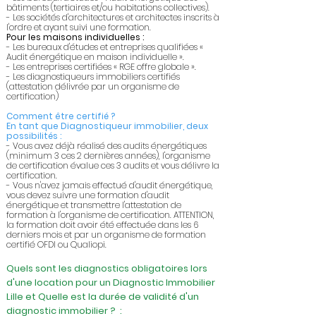
bâtiments (tertiaires et/ou habitations collectives).
- Les sociétés d'architectures et architectes inscrits à
l'ordre et ayant suivi une formation.
Pour les maisons individuelles :
- Les bureaux d'études et entreprises qualifiées «
Audit énergétique en maison individuelle ».
- Les entreprises certifiées « RGE offre globale ».
- Les diagnostiqueurs immobiliers certifiés
(attestation délivrée par un organisme de
certification)
Comment être certifié ?
En tant que Diagnostiqueur immobilier, deux
possibilités :
- Vous avez déjà réalisé des audits énergétiques
(minimum 3 ces 2 dernières années), l'organisme
de certification évalue ces 3 audits et vous délivre la
certification.
- Vous n'avez jamais effectué d'audit énergétique,
vous devez suivre une formation d'audit
énergétique et transmettre l'attestation de
formation à l'organisme de certification. ATTENTION,
la formation doit avoir été effectuée dans les 6
derniers mois et par un organisme de formation
certifié OFDI ou Qualiopi.
Quels sont les diagnostics obligatoires lors
d'une location pour un Diagnostic Immobilier
Lille et Quelle est la durée de validité d'un
diagnostic immobilier ? :