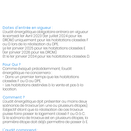
Dates d'entrée en vigueur :
L'audit énergétique obligatoire entrera en vigueur
le samedi 1er Avril 2023 (1er juillet 2024 pour les
DROM) uniquement pour les habitations classées F
ou G lors de la réalisation du DPE.
Le 1er janvier 2025 pour les habitations classées E
(1er janvier 2028 pour les DROM).
Et le 1er janvier 2034 pour les habitations classées D.
Pour Qui ?
Comme évoqué précédemment, l'audit
énergétique ne concernera :
- Dans un premier temps que les habitations
classées F ou G au DPE.
- Les habitations destinées à la vente et pas à la
location.
Comment ?
L'audit énergétique doit présenter au moins deux
scénarios de travaux (en une ou plusieurs étapes),
l'objectif étant que la réalisation de ces travaux
puisse faire passer le logement classé F ou G à C.
Si le scénario de travaux est en plusieurs étapes, la
première étape doit déjà permettre de passer à E.
L'audit comprend :