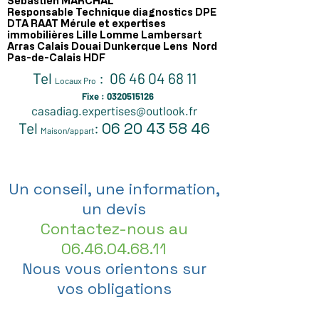
Sébastien MARCHAL
Responsable Technique diagnostics DPE
DTA RAAT Mérule et expertises
immobilières Lille Lomme Lambersart
Arras Calais Douai Dunkerque Lens Nord
Pas-de-Calais HDF
Tel
:
06 46 04 68 11
Locaux Pro
Fixe :
0320515126
casadiag.expertises@outlook.fr
Tel
:
06 2
0 43 58 46
Maison/appart
Un conseil, une information,
un devis
Contactez-nous au
06.46.04.68.11
Nous vous orientons sur
vos obligations