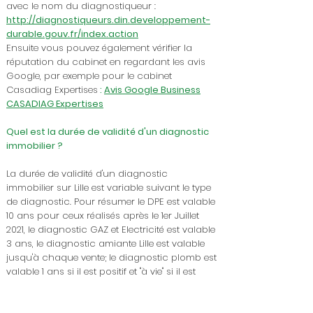
avec le nom du diagnostiqueur :
http://diagnostiqueurs.din.developpement-
durable.gouv.fr/index.action
Ensuite vous pouvez également vérifier la
réputation du cabinet en regardant les avis
Google, par exemple pour le cabinet
Casadiag Expertises
:
Avis Google Business
CASADIAG Expertises
Quel est la durée de validité d'un diagnostic
immobilier ?
La durée de validité d'un diagnostic
immobilier sur Lille est variable suivant le type
de diagnostic. Pour résumer le DPE est valable
10 ans pour ceux réalisés après le 1er Juillet
2021, le diagnostic GAZ et Electricité est valable
3 ans, le diagnostic amiante Lille est valable
jusqu'à chaque vente; le diagnostic plomb est
valable 1 ans si il est positif et "à vie" si il est
négatif et enfin les diagnostics
termites-
parasites
et ERP sont valables 6 mois.