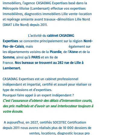
immobiliers, l'agence
CASADIAG Expertises basé dans la
Métropole lilloise (Lambersart) effectue vos expertises
immobilières, diagnostics immobiliers Lille vente-location
et repérage amiante avant travaux-démolition Lille Nord
(DAAT Lille Nord) depuis 2011.
L'activité du
cabinet CASADIAG
Expertises
se concentre principalement sur la région
Nord-
Pas-de-Calais
, mais également sur
les départements voisins de la
Picardie
, de l'
Aisne
et de la
Somme
, ainsi qu'à
PARIS
et en Ile de
France.
Nos bureaux se trouvent au 282 rue de Lille à
Lambersart.
CASADIAG Expertises est un cabinet professionnel
indépendant et impartial, certifié et assuré pour réaliser ce
type de missions et d’expertises.
Pourquoi faire appel à un expert indépendant ?
C’est l’assurance d’obtenir des délais d’intervention courts,
des prix maîtrisés et d’avoir un seul interlocuteur toujours à
votre écoute.
A aujourd'hui, en 2027, certifiés SOCOTEC Certification
depuis 2011 nous avons réalisés plus de 10 000 dossiers de
ventes, locations, diagnostic locaux pro