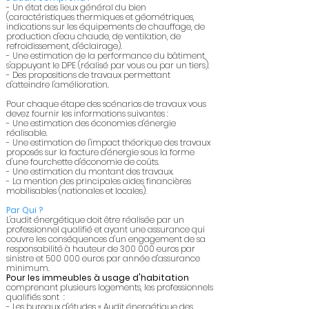
- Un état des lieux général du bien
(caractéristiques thermiques et géométriques,
indications sur les équipements de chauffage, de
production d'eau chaude, de ventilation, de
refroidissement, d'éclairage).
- Une estimation de la performance du bâtiment,
s'appuyant le DPE (réalisé par vous ou par un tiers).
- Des propositions de travaux permettant
d'atteindre l'amélioration.
Pour chaque étape des scénarios de travaux vous
devez fournir les informations suivantes :
- Une estimation des économies d'énergie
réalisable.
- Une estimation de l'impact théorique des travaux
proposés sur la facture d'énergie sous la forme
d'une fourchette d'économie de coûts.
- Une estimation du montant des travaux.
- La mention des principales aides financières
mobilisables (nationales et locales).
Par Qui ?
L'audit énergétique doit être réalisée par un
professionnel qualifié et ayant une assurance qui
couvre les conséquences d'un engagement de sa
responsabilité à hauteur de 300 000 euros par
sinistre et 500 000 euros par année d'assurance
minimum.
Pour les immeubles à usage d'habitation
comprenant plusieurs logements, les professionnels
qualifiés sont :
- Les bureaux d'études « Audit énergétique des